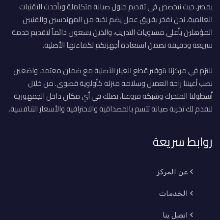
بمصر، حيث نتخصص في تقديم حلول صيانة متكاملة وبأحدث التقنيات
العالمية. نحن نفخر بفريق عمل يضم نخبة من المهندسين والفنيين
المؤهلين بأعلى مستويات التدريب، والذين يسعون دائماً لتقديم خدمة
سريعة ودقيقة تضمن استعادة أجهزتكم لكفاءتها الأصلية.
نلتزم في مركزنا بتوفير قطع الغيار الأصلية مع ضمان معتمد، واضعين
نصب أعيننا راحة العميل وسلامة منزله كأولوية قصوى. من خلال
أسطولنا المتحرك وشبكة فروعنا، نصلك في أي مكان داخل الجمهورية
لنقدم لك تجربة صيانة تتسم بالمصداقية والاحترافية والأسعار التنافسية.
روابط سريعة
عن المركز
الخدمات
اتصل بنا