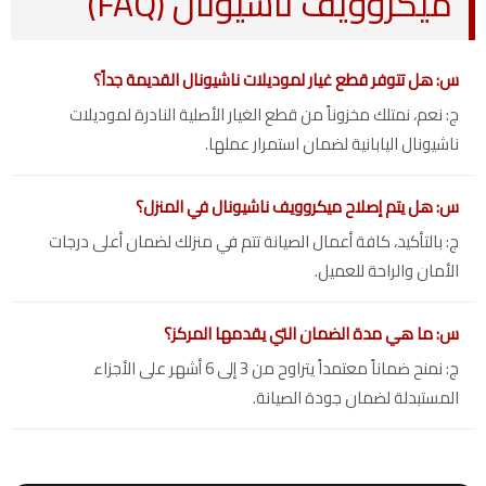
ميكروويف ناشيونال (FAQ)
س: هل تتوفر قطع غيار لموديلات ناشيونال القديمة جداً؟
ج: نعم، نمتلك مخزوناً من قطع الغيار الأصلية النادرة لموديلات
ناشيونال اليابانية لضمان استمرار عملها.
س: هل يتم إصلاح ميكروويف ناشيونال في المنزل؟
ج: بالتأكيد، كافة أعمال الصيانة تتم في منزلك لضمان أعلى درجات
الأمان والراحة للعميل.
س: ما هي مدة الضمان التي يقدمها المركز؟
ج: نمنح ضماناً معتمداً يتراوح من 3 إلى 6 أشهر على الأجزاء
المستبدلة لضمان جودة الصيانة.