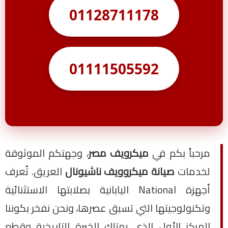
01128711178
01111505592
مرحباً بكم في
ميكرويف مصر
، وجهتكم الموثوقة
لخدمات
صيانة ميكروويف ناشيونال
العريق. تُعرف
أجهزة National اليابانية بصلابتها الاستثنائية
وتكنولوجيتها التي تسبق عصرها، ونحن نفخر بكوننا
المركز الأول الذي يمتلك الخبرة التاريخية وقطع