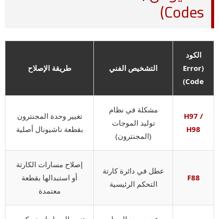
Codes)
الكود
(Error
التشخيص الفني
طريقة الإصلاح
Code)
مشكلة في نظام
H97 /
تغيير وحدة المجنترون
توليد الموجات
H98
بقطعة ناشيونال أصلية
(المجنترون)
إصلاح مسارات الكارتة
عطل في دائرة كارتة
F88
أو استبدالها بقطعة
التحكم الرئيسية
معتمدة
عدم وجود الحمل
تنبيه العميل لوضع كوب