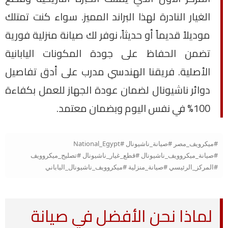
الغيار النادرة لهذا البراند المميز. سواء كنت تمتلك
موديلاً قديماً أو حديثاً، نوفر لك صيانة منزلية فورية
تضمن الحفاظ على جودة المكونات اليابانية
الأصلية. فريقنا الهندسي مدرب على أدق تفاصيل
دوائر ناشيونال لضمان عودة الجهاز للعمل بكفاءة
100% في نفس اليوم وبضمان معتمد.
#ميكرويف_مصر #صيانة_ناشيونال #National_Egypt
#صيانة_ميكروويف_ناشيونال #قطع_غيار_ناشيونال #تصليح_ميكروويف
#المركز_الرئيسي #صيانة_منزلية #ميكروويف_ناشيونال_الياباني
لماذا نحن الأفضل في صيانة