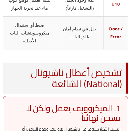
U10
(التشغيل فارغاً)
ماء عند تجربة الجهاز
ضبط أو استبدال
Door /
خلل في نظام أمان
ميكروسويتشات الباب
Error
غلق الباب
الأصلية
تشخيص أعطال ناشيونال
(National) الشائعة
1. الميكروويف يعمل ولكن لا
يسخن نهائياً
السبب الأكثر شيوعاً في ناشيونال هو تلف وحدة الانفرتر أو