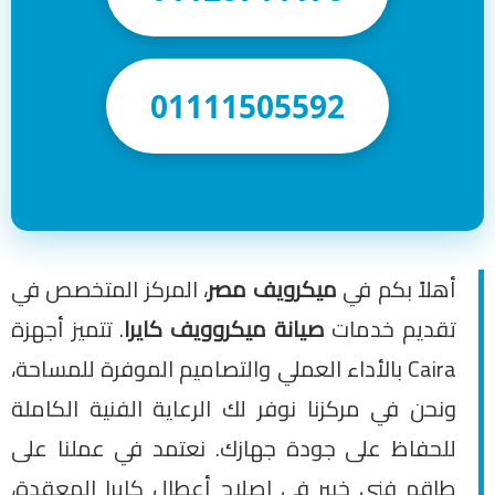
01111505592
أهلاً بكم في
ميكرويف مصر
، المركز المتخصص في
تقديم خدمات
صيانة ميكروويف كايرا
. تتميز أجهزة
Caira بالأداء العملي والتصاميم الموفرة للمساحة،
ونحن في مركزنا نوفر لك الرعاية الفنية الكاملة
للحفاظ على جودة جهازك. نعتمد في عملنا على
طاقم فني خبير في إصلاح أعطال كايرا المعقدة،