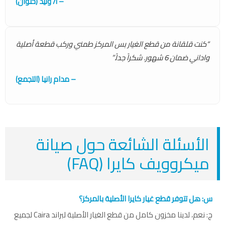
– أ/ وليد (حلوان)
“كنت قلقانة من قطع الغيار بس المركز طمني وركب قطعة أصلية
واداني ضمان 6 شهور. شكراً جداً.”
– مدام رانيا (التجمع)
الأسئلة الشائعة حول صيانة
ميكروويف كايرا (FAQ)
س: هل تتوفر قطع غيار كايرا الأصلية بالمركز؟
ج: نعم، لدينا مخزون كامل من قطع الغيار الأصلية لبراند Caira لجميع