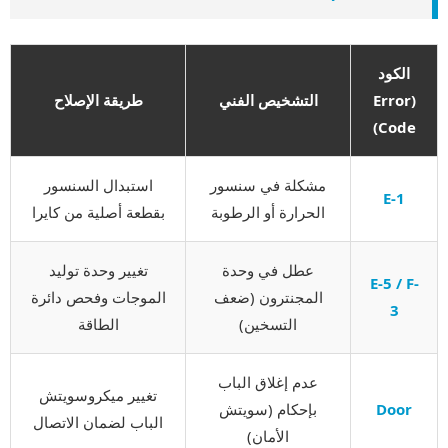
الكود
(Error
التشخيص الفني
طريقة الإصلاح
Code)
مشكلة في سنسور
استبدال السنسور
E-1
الحرارة أو الرطوبة
بقطعة أصلية من كايرا
عطل في وحدة
تغيير وحدة توليد
E-5 / F-
المجنترون (ضعف
الموجات وفحص دائرة
3
التسخين)
الطاقة
عدم إغلاق الباب
تغيير ميكروسويتش
Door
بإحكام (سويتش
الباب لضمان الاتصال
الأمان)