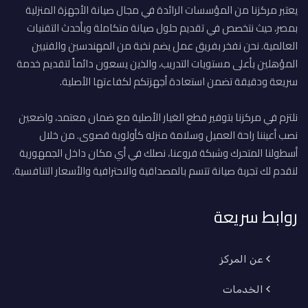
يعتبر مركزنا من المؤسسات الرائدة في مجال صيانة الأجهزة المنزلية
بمصر، حيث نتخصص في تقديم حلول صيانة متكاملة وبأحدث التقنيات
العالمية. نحن نفخر بفريق عمل يضم نخبة من المهندسين والفنيين
المؤهلين بأعلى مستويات التدريب، والذين يسعون دائماً لتقديم خدمة
سريعة ودقيقة تضمن استعادة أجهزتكم لكفاءتها الأصلية.
نلتزم في مركزنا بتوفير قطع الغيار الأصلية مع ضمان معتمد، واضعين
نصب أعيننا راحة العميل وسلامة منزله كأولوية قصوى. من خلال
أسطولنا المتحرك وشبكة فروعنا، نصلك في أي مكان داخل الجمهورية
لنقدم لك تجربة صيانة تتسم بالمصداقية والاحترافية والأسعار التنافسية.
روابط سريعة
عن المركز
الخدمات