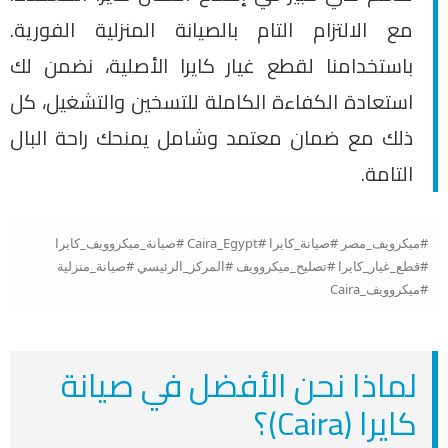
مع الالتزام التام بالصيانة المنزلية الفورية.
باستخدامنا لقطع غيار كايرا الأصلية، نضمن لك
استعادة الكفاءة الكاملة للتسخين والتشغيل، كل
ذلك مع ضمان معتمد وشامل يمنحك راحة البال
التامة.
#ميكرويف_مصر #صيانة_كايرا #Caira_Egypt #صيانة_ميكروويف_كايرا
#قطع_غيار_كايرا #تصليح_ميكروويف #المركز_الرئيسي #صيانة_منزلية
#ميكروويف_Caira
لماذا نحن الأفضل في صيانة
كايرا (Caira)؟