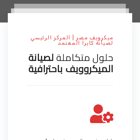
ميكرويف مصر | المركز الرئيسي
لصيانة كايرا المعتمد
حلول متكاملة
لصيانة
الميكروويف باحترافية