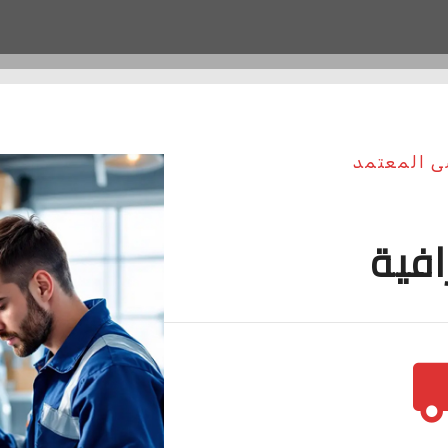
سى المعتمد
افية