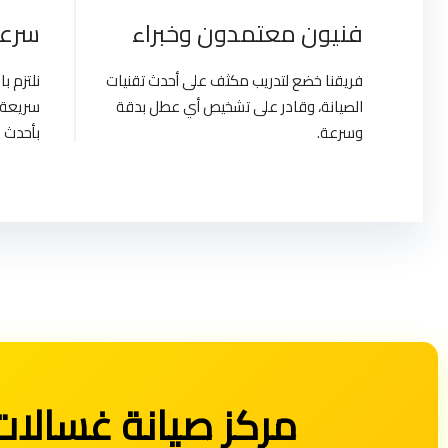
فنيون معتمدون وخبراء
سرعة
فريقنا خضع لتدريب مكثف على أحدث تقنيات
نلتزم 
الصيانة، وقادر على تشخيص أي عطل بدقة
سريعة 
وسرعة.
بأحدث ا
مركز صيانة غسالات زانوسي | gypt