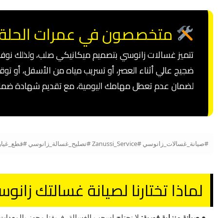
متخصصون في عمرات الحلة و
تتميز غسالات زانوسي بتصميم ميكانيكي صلب، ولذلك نوف
ضجيج عالي أثناء العصر، أو تسريب مياه من الأسفل، أو تو
لضمان عدم تعطل مهامك اليومية، مع تقديم شهادة ضمان
#صيانة_غسالات_زانوسي #Zanussi_Service #تصليح_غسالة_زانوسي #قطع_غيار_زانوسي_العبد #مساعدين_زانوسي #صيانة_زانوسي_فول_اتوماتيك #رولمان_بلي_زانوسي
لماذا تختارنا لصيانة غسالتك زانو
● صيانة منزلية فورية:
لا نحتاج لسحب الغسالة، فريقنا مجهز بالمعدات ا