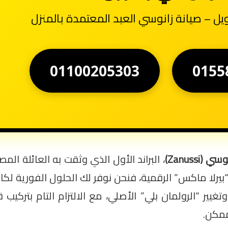
يل – صيانة زانوسي العبد المعتمدة بالمنزل
01100205303
0155
Zanussi)
، البراند الأول الذي وثقت به العائلة ال
يرلا ماكس” الرقمية، فنحن نوفر لك الحلول الفورية لكاف
ر “الرولمان بلي” الأصلي، مع الالتزام التام بتركيب
ممكن.