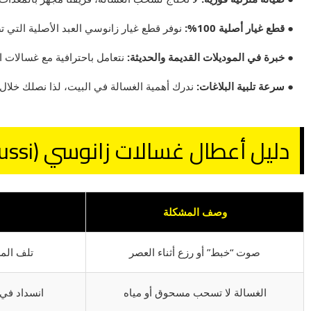
● قطع غيار أصلية 100%:
نوفر قطع غيار زانوسي العبد الأصلية التي ت
● خبرة في الموديلات القديمة والحديثة:
نتعامل باحترافية مع غسالات الـ 5 والـ 7 كيلو وأحدث إصدارات زان
● سرعة تلبية البلاغات:
ندرك أهمية الغسالة في البيت، لذا نصلك خلال 24 ساعة فقط.
دليل أعطال غسالات زانوسي (Zanussi)
وصف المشكلة
صوت “خبط” أو رزع أثناء العصر
تلف الم
الغسالة لا تسحب مسحوق أو مياه
انسداد في