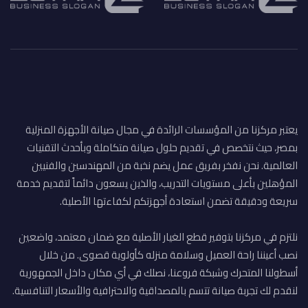
يعتبر مركزنا من المؤسسات الرائدة في مجال صيانة الأجهزة المنزلية
بمصر، حيث نتخصص في تقديم حلول صيانة متكاملة وبأحدث التقنيات
العالمية. نحن نفخر بفريق عمل يضم نخبة من المهندسين والفنيين
المؤهلين بأعلى مستويات التدريب، والذين يسعون دائماً لتقديم خدمة
سريعة ودقيقة تضمن استعادة أجهزتكم لكفاءتها الأصلية.
نلتزم في مركزنا بتوفير قطع الغيار الأصلية مع ضمان معتمد، واضعين
نصب أعيننا راحة العميل وسلامة منزله كأولوية قصوى. من خلال
أسطولنا المتحرك وشبكة فروعنا، نصلك في أي مكان داخل الجمهورية
لنقدم لك تجربة صيانة تتسم بالمصداقية والاحترافية والأسعار التنافسية.