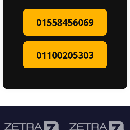
01558456069
01100205303