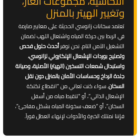
النحاسية، مجموعات الغاز،
وتغيير الهيتر بالمنزل
تعتمد سخانات زانوسي الحديثة على معايير صارمة
في الربط بين حركة المياه واشتعال اللهب لضمان
التشغيل الآمن التام. نحن نوفر
أحدث حلول فحص
وتصليح بوردات الإشعال الإلكتروني لزانوسي،
واستبدال شمعات التسخين (الهيتر) الأصلية، وصيانة
جلدة الرداخ وحساسات الأمان بالمنزل دون نقل
السخان
. سواء كنت تعاني من “انقطاع تكتكة
الإشعال الذاتي”، أو “تنقيط مياه من أسفل
السخان”، أو “ضعف سخونة المياه بشكل مفاجئ”،
فإننا نمتلك الخبرة والأدوات لإنهاء العطل فوراَ.