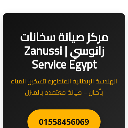
مركز صيانة سخانات
زانوسي | Zanussi
Service Egypt
الهندسة الإيطالية المتطورة لتسخين المياه
بأمان – صيانة معتمدة بالمنزل
01558456069