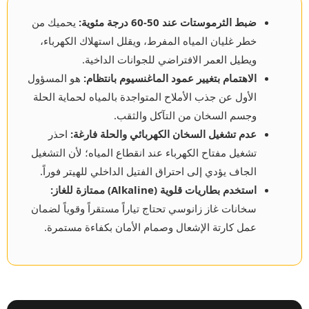
ضبط الثرموستات عند 50-60 درجة مئوية:
يحميك من
خطر غليان المياه المفرط، ويقلل استهلاك الكهرباء،
ويطيل العمر الافتراضي للجوانات الداخية.
الاهتمام بتغيير عمود الماغنسيوم بانتظام:
هو المسؤول
الأول عن جذب الأملاح المتواجدة بالمياه لحماية الحلة
وجسم السخان من التآكل والثقب.
عدم تشغيل السخان الكهربائي والحلة فارغة:
احذر
تشغيل مفتاح الكهرباء عند انقطاع المياه؛ لأن التشغيل
الجاف يؤدي إلى احتراق الفتيل الداخلي للهيتر فوراً.
استخدم بطاريات قلوية (Alkaline) ممتازة للغاز:
سخانات غاز زانوسي تحتاج تياراً مستقراً وقوياً لضمان
عمل كارتة الإشعال وصمام الأمان بكفاءة مستمرة.