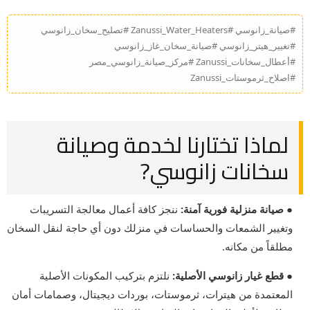
#صيانة_زانوسي #Zanussi_Water_Heaters #تصليح_سخان_زانوسي
#تغيير_هيتر_زانوسي #صيانة_سخان_غاز_زانوسي
#أعطال_سخانات_Zanussi #مركز_صيانة_زانوسي_مصر
#اصلاح_ثرموستات_Zanussi
لماذا تختارنا لخدمة وصيانة
سخانات زانوسي?
● صيانة منزلية فورية آمنة:
ننجز كافة أعمال معالجة التسريبات
وتغيير الشمعات والحساسات في منزلك دون أي حاجة لنقل السخان
مطلقاً من مكانه.
● قطع غيار زانوسي الأصلية:
نلتزم بتركيب المكونات الأصلية
المعتمدة من هيترات، ثرموستات، بوردات ديجيتال، وصمامات أمان