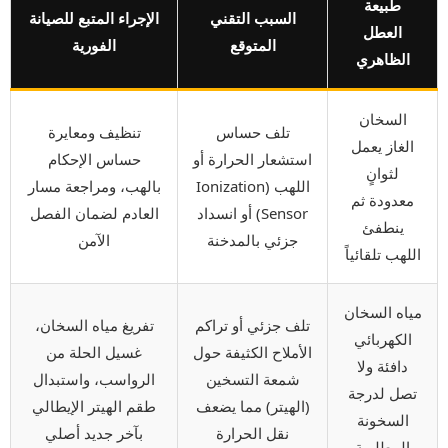
طبيعة
السبب التقني
الإجراء المتبع للصيانة
العطل
المتوقع
الفورية
الظاهري
السخان
تلف حساس
تنظيف ومعايرة
الغاز يعمل
استشعار الحرارة أو
حساس الإحكام
لثوانٍ
اللهب (Ionization
بالهب، ومراجعة مسار
معدودة ثم
Sensor) أو انسداد
العادم لضمان الفصل
ينطفئ
جزئي بالمدخنة
الآمن
اللهب تلقائياً
مياه السخان
تلف جزئي أو تراكم
تفريغ مياه السخان،
الكهربائي
الأملاح الكثيفة حول
غسيل الحلة من
دافئة ولا
شمعة التسخين
الرواسب، واستبدال
تصل لدرجة
(الهيتر) مما يضعف
طقم الهيتر الإيطالي
السخونة
نقل الحرارة
بآخر جديد أصلي
المطلوبة