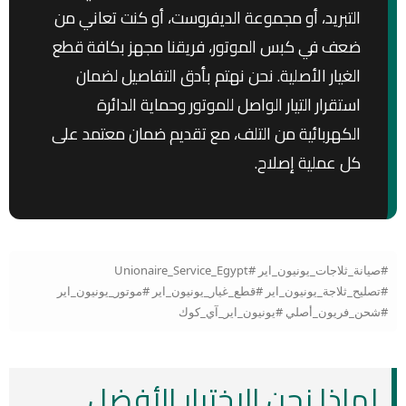
التبريد، أو مجموعة الديفروست، أو كنت تعاني من
ضعف في كبس الموتور، فريقنا مجهز بكافة قطع
الغيار الأصلية. نحن نهتم بأدق التفاصيل لضمان
استقرار التيار الواصل للموتور وحماية الدائرة
الكهربائية من التلف، مع تقديم ضمان معتمد على
كل عملية إصلاح.
#صيانة_ثلاجات_يونيون_اير #Unionaire_Service_Egypt
#تصليح_ثلاجة_يونيون_اير #قطع_غيار_يونيون_اير #موتور_يونيون_اير
#شحن_فريون_أصلي #يونيون_اير_آي_كوك
لماذا نحن الاختيار الأفضل